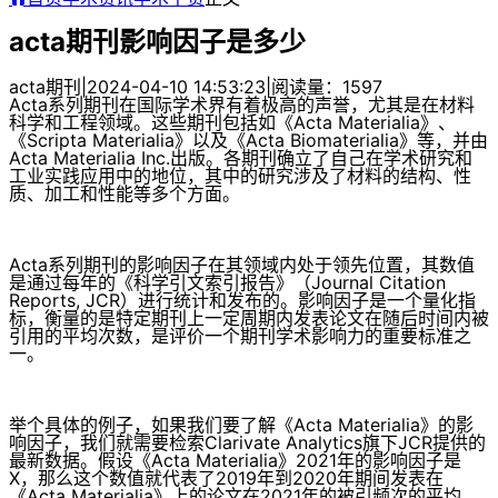
acta期刊影响因子是多少
acta期刊
|
2024-04-10 14:53:23
|
阅读量：1597
Acta系列期刊在国际学术界有着极高的声誉，尤其是在材料
科学和工程领域。这些期刊包括如《Acta Materialia》、
《Scripta Materialia》以及《Acta Biomaterialia》等，并由
Acta Materialia Inc.出版。各期刊确立了自己在学术研究和
工业实践应用中的地位，其中的研究涉及了材料的结构、性
质、加工和性能等多个方面。
Acta系列期刊的影响因子在其领域内处于领先位置，其数值
是通过每年的《科学引文索引报告》（Journal Citation
Reports, JCR）进行统计和发布的。影响因子是一个量化指
标，衡量的是特定期刊上一定周期内发表论文在随后时间内被
引用的平均次数，是评价一个期刊学术影响力的重要标准之
一。
举个具体的例子，如果我们要了解《Acta Materialia》的影
响因子，我们就需要检索Clarivate Analytics旗下JCR提供的
最新数据。假设《Acta Materialia》2021年的影响因子是
X，那么这个数值就代表了2019年到2020年期间发表在
《Acta Materialia》上的论文在2021年的被引频次的平均