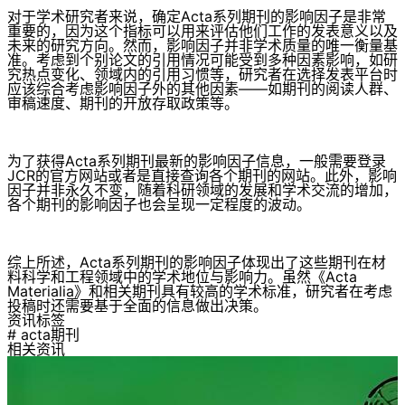
对于学术研究者来说，确定Acta系列期刊的影响因子是非常
重要的，因为这个指标可以用来评估他们工作的发表意义以及
未来的研究方向。然而，影响因子并非学术质量的唯一衡量基
准。考虑到个别论文的引用情况可能受到多种因素影响，如研
究热点变化、领域内的引用习惯等，研究者在选择发表平台时
应该综合考虑影响因子外的其他因素——如期刊的阅读人群、
审稿速度、期刊的开放存取政策等。
为了获得Acta系列期刊最新的影响因子信息，一般需要登录
JCR的官方网站或者是直接查询各个期刊的网站。此外，影响
因子并非永久不变，随着科研领域的发展和学术交流的增加，
各个期刊的影响因子也会呈现一定程度的波动。
综上所述，Acta系列期刊的影响因子体现出了这些期刊在材
料科学和工程领域中的学术地位与影响力。虽然《Acta
Materialia》和相关期刊具有较高的学术标准，研究者在考虑
投稿时还需要基于全面的信息做出决策。
资讯标签
# acta期刊
相关资讯