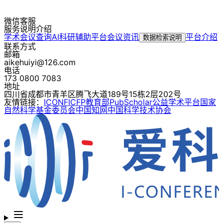
微信客服
服务说明介绍
学术会议查询
AI科研辅助平台
会议资讯
平台介绍
数据检索说明
联系方式
邮箱
aikehuiyi@126.com
电话
173 0800 7083
地址
四川省成都市青羊区腾飞大道189号15栋2层202号
友情链接：
ICONF
ICFP
教育部
PubScholar公益学术平台
国家
自然科学基金委员会
中国知网
中国科学技术协会