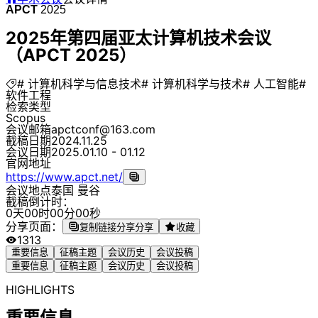
APCT
2025
2025年第四届亚太计算机技术会议
（APCT 2025）
# 计算机科学与信息技术
# 计算机科学与技术
# 人工智能
#
软件工程
检索类型
Scopus
会议邮箱
apctconf@163.com
截稿日期
2024.11.25
会议日期
2025.01.10 - 01.12
官网地址
https://www.apct.net/
会议地点
泰国 曼谷
截稿倒计时：
0
天
0
0
时
0
0
分
0
0
秒
分享页面：
复制链接分享
分享
收藏
1313
重要信息
征稿主题
会议历史
会议投稿
重要信息
征稿主题
会议历史
会议投稿
HIGHLIGHTS
重要信息