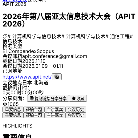
APIT
2026
2026年第八届亚太信息技术大会（APIT
2026）
# 计算机科学与信息技术
# 计算机科学与技术
# 通信工程
#
信息技术
检索类型
Ei Compendex
Scopus
会议邮箱
apit.conference@gmail.com
截稿日期
2025.11.10
会议日期
2026.01.09 - 01.11
官网地址
https://www.apit.net/
会议地点
日本 北海道
截稿倒计时：
0
天
0
0
时
0
0
分
0
0
秒
分享页面：
复制链接分享
分享
收藏
1065
重要信息
征稿主题
主讲嘉宾
会议历史
重要信息
征稿主题
主讲嘉宾
会议历史
HIGHLIGHTS
重要信息