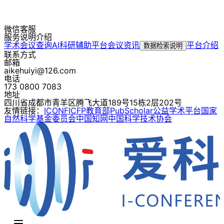
微信客服
服务说明介绍
学术会议查询
AI科研辅助平台
会议资讯
平台介绍
数据检索说明
联系方式
邮箱
aikehuiyi@126.com
电话
173 0800 7083
地址
四川省成都市青羊区腾飞大道189号15栋2层202号
友情链接：
ICONF
ICFP
教育部
PubScholar公益学术平台
国家
自然科学基金委员会
中国知网
中国科学技术协会