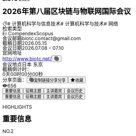
2026年第八届区块链与物联网国际会议（BI
# 计算机科学与信息技术
# 计算机科学与技术
# 网络
检索类型
Ei Compendex
Scopus
会议邮箱
biotc.contact@gmail.com
截稿日期
2026.05.15
会议日期
2026.07.08 - 07.10
官网地址
http://www.biotc.net/
会议地点
日本 东京
截稿倒计时：
0
天
0
0
时
0
0
分
0
0
秒
分享页面：
复制链接分享
分享
收藏
656
重要信息
征稿主题
主讲嘉宾
会议历史
重要信息
征稿主题
主讲嘉宾
会议历史
HIGHLIGHTS
重要信息
NO.2