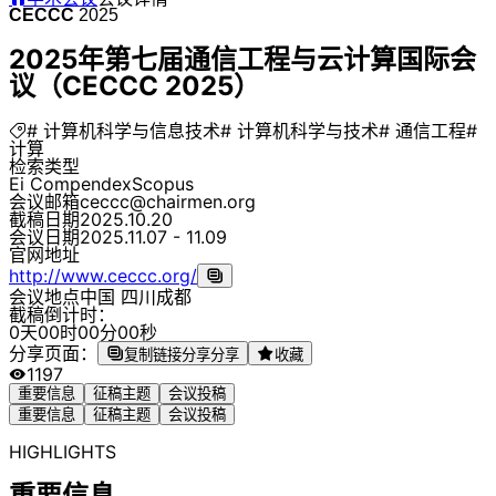
CECCC
2025
2025年第七届通信工程与云计算国际会
议（CECCC 2025）
# 计算机科学与信息技术
# 计算机科学与技术
# 通信工程
#
计算
检索类型
Ei Compendex
Scopus
会议邮箱
ceccc@chairmen.org
截稿日期
2025.10.20
会议日期
2025.11.07 - 11.09
官网地址
http://www.ceccc.org/
会议地点
中国 四川成都
截稿倒计时：
0
天
0
0
时
0
0
分
0
0
秒
分享页面：
复制链接分享
分享
收藏
1197
重要信息
征稿主题
会议投稿
重要信息
征稿主题
会议投稿
HIGHLIGHTS
重要信息