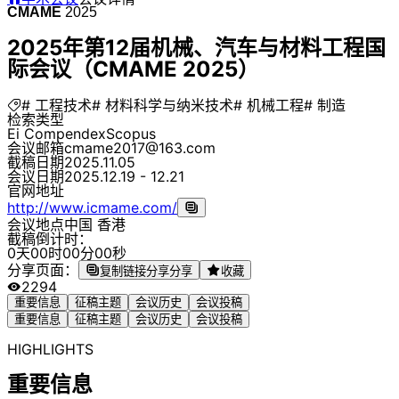
CMAME
2025
2025年第12届机械、汽车与材料工程国
际会议（CMAME 2025）
# 工程技术
# 材料科学与纳米技术
# 机械工程
# 制造
检索类型
Ei Compendex
Scopus
会议邮箱
cmame2017@163.com
截稿日期
2025.11.05
会议日期
2025.12.19 - 12.21
官网地址
http://www.icmame.com/
会议地点
中国 香港
截稿倒计时：
0
天
0
0
时
0
0
分
0
0
秒
分享页面：
复制链接分享
分享
收藏
2294
重要信息
征稿主题
会议历史
会议投稿
重要信息
征稿主题
会议历史
会议投稿
HIGHLIGHTS
重要信息