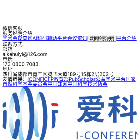
微信客服
服务说明介绍
学术会议查询
AI科研辅助平台
会议资讯
平台介绍
数据检索说明
联系方式
邮箱
aikehuiyi@126.com
电话
173 0800 7083
地址
四川省成都市青羊区腾飞大道189号15栋2层202号
友情链接：
ICONF
ICFP
教育部
PubScholar公益学术平台
国家
自然科学基金委员会
中国知网
中国科学技术协会