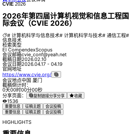
CVIE
2026
2026年第四届计算机视觉和信息工程国
际会议（CVIE 2026）
# 计算机科学与信息技术
# 计算机科学与技术
# 通信工程
#
信息技术
检索类型
EI Compendex
Scopus
会议邮箱
cvie_conf@yeah.net
截稿日期
2026.02.10
会议日期
2026.04.17 - 04.19
官网地址
https://www.cvie.org/
会议地点
中国 厦门
截稿倒计时：
0
天
0
0
时
0
0
分
0
0
秒
分享页面：
复制链接分享
分享
收藏
1536
重要信息
征稿主题
会议投稿
重要信息
征稿主题
会议投稿
HIGHLIGHTS
重要信息