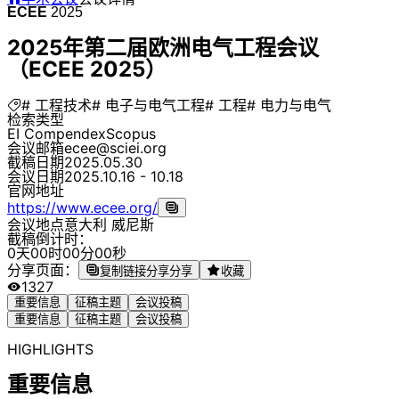
ECEE
2025
2025年第二届欧洲电气工程会议
（ECEE 2025）
# 工程技术
# 电子与电气工程
# 工程
# 电力与电气
检索类型
EI Compendex
Scopus
会议邮箱
ecee@sciei.org
截稿日期
2025.05.30
会议日期
2025.10.16 - 10.18
官网地址
https://www.ecee.org/
会议地点
意大利 威尼斯
截稿倒计时：
0
天
0
0
时
0
0
分
0
0
秒
分享页面：
复制链接分享
分享
收藏
1327
重要信息
征稿主题
会议投稿
重要信息
征稿主题
会议投稿
HIGHLIGHTS
重要信息