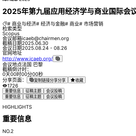
2025年第九届应用经济学与商业国际会议（I
# 商业与经济
# 经济与金融
# 商业
# 市场营销
检索类型
Scopus
会议邮箱
icaeb@chairmen.org
截稿日期
2025.06.30
会议日期
2025.08.24 - 08.26
官网地址
http://www.icaeb.org/
会议地点
法国 巴黎
截稿倒计时：
0
天
0
0
时
0
0
分
0
0
秒
分享页面：
复制链接分享
分享
收藏
1726
重要信息
征稿主题
会议投稿
重要信息
征稿主题
会议投稿
HIGHLIGHTS
重要信息
NO.2