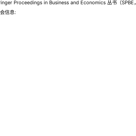
er Proceedings in Business and Economics 丛书（S
委会信息: