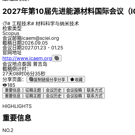
2027年第10届先进能源材料国际会议（IC
# 工程技术
# 材料科学与纳米技术
检索类型
Scopus
会议邮箱
icaem@sciei.org
截稿日期
2026.09.05
会议日期
2027.01.23 - 01.25
官网地址
http://www.icaem.org
会议地点
泰国 普吉岛
截稿倒计时：
2
7
天
0
8
时
0
6
分
3
5
秒
分享页面：
复制链接分享
分享
收藏
185
重要信息
征稿主题
会议历史
会议投稿
联系方式
重要信息
征稿主题
会议历史
会议投稿
联系方式
HIGHLIGHTS
重要信息
NO.2