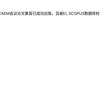
库。历届ICAEM会议论文集皆已成功出版，且被EI, SCOPUS数据库检