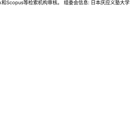
ex和Scopus等检索机构审核。 组委会信息: 日本庆应义塾大学