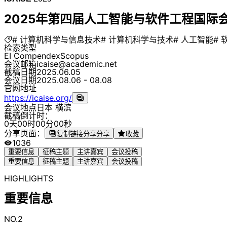
2025年第四届人工智能与软件工程国际会议（
# 计算机科学与信息技术
# 计算机科学与技术
# 人工智能
# 
检索类型
EI Compendex
Scopus
会议邮箱
icaise@academic.net
截稿日期
2025.06.05
会议日期
2025.08.06 - 08.08
官网地址
https://icaise.org/
会议地点
日本 横滨
截稿倒计时：
0
天
0
0
时
0
0
分
0
0
秒
分享页面：
复制链接分享
分享
收藏
1036
重要信息
征稿主题
主讲嘉宾
会议投稿
重要信息
征稿主题
主讲嘉宾
会议投稿
HIGHLIGHTS
重要信息
NO.2