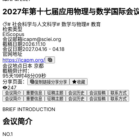
2027年第十七届应用物理与数学国际会议（
# 社会科学与人文科学
# 数学与物理
# 教育
检索类型
EI
Scopus
会议邮箱
icapm@sciei.org
截稿日期
2026.11.10
会议日期
2027.04.16 - 04.18
官网地址
https://icapm.org/
会议地点
日本 京都
截稿倒计时：
9
5
天
1
9
时
4
8
分
0
9
秒
分享页面：
复制链接分享
分享
收藏
247
会议简介
重要信息
征稿主题
会议历史
会议投稿
联系方式
会议简介
重要信息
征稿主题
会议历史
会议投稿
联系方式
BRIEF INTRODUCTION
会议简介
NO.1