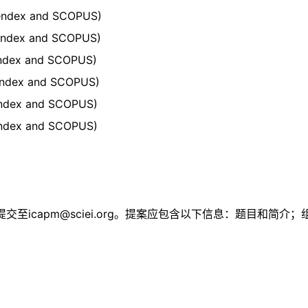
pendex and SCOPUS)
pendex and SCOPUS)
endex and SCOPUS)
pendex and SCOPUS)
pendex and SCOPUS)
pendex and SCOPUS)
提交至
icapm@sciei.org
。提案应包含以下信息：题目和简介；