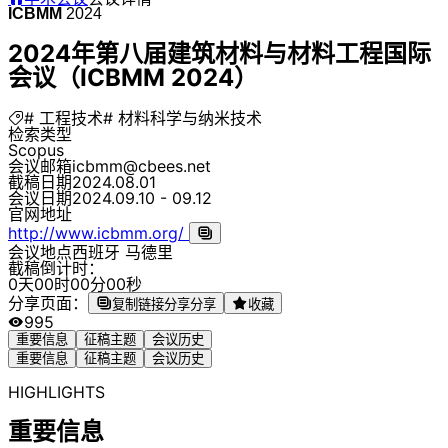
ICBMM
2024
2024年第八届建筑材料与材料工程国际
会议（ICBMM 2024）
# 工程技术
# 材料科学与纳米技术
检索类型
Scopus
会议邮箱
icbmm@cbees.net
截稿日期
2024.08.01
会议日期
2024.09.10 - 09.12
官网地址
http://www.icbmm.org/
会议地点
西班牙 马德里
截稿倒计时：
0
天
0
0
时
0
0
分
0
0
秒
分享页面：
复制链接分享
分享
收藏
995
重要信息
征稿主题
会议历史
重要信息
征稿主题
会议历史
HIGHLIGHTS
重要信息