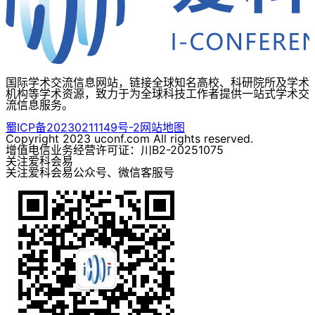
国际学术交流信息网站，链接全球知名高校、科研院所及学术
机构等学术资源，致力于为全球科技工作者提供一站式学术交
流信息服务。
蜀ICP备20230211149号-2
网站地图
Copyright 2023 uconf.com All rights reserved.
增值电信业务经营许可证：川B2-20251075
关注爱科会易
关注爱科会易公众号、微信客服号