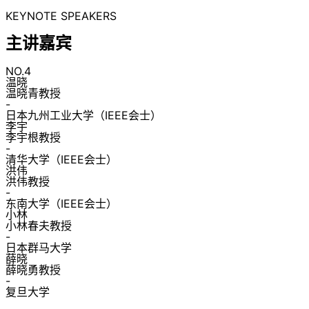
KEYNOTE SPEAKERS
主讲嘉宾
NO.4
温晓
温晓青教授
-
日本九州工业大学（IEEE会士）
李宇
李宇根教授
-
清华大学（IEEE会士）
洪伟
洪伟教授
-
东南大学（IEEE会士）
小林
小林春夫教授
-
日本群马大学
薛晓
薛晓勇教授
-
复旦大学