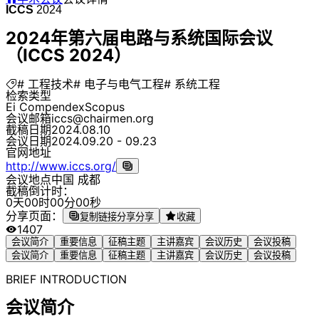
ICCS
2024
2024年第六届电路与系统国际会议
（ICCS 2024）
# 工程技术
# 电子与电气工程
# 系统工程
检索类型
Ei Compendex
Scopus
会议邮箱
iccs@chairmen.org
截稿日期
2024.08.10
会议日期
2024.09.20 - 09.23
官网地址
http://www.iccs.org/
会议地点
中国 成都
截稿倒计时：
0
天
0
0
时
0
0
分
0
0
秒
分享页面：
复制链接分享
分享
收藏
1407
会议简介
重要信息
征稿主题
主讲嘉宾
会议历史
会议投稿
会议简介
重要信息
征稿主题
主讲嘉宾
会议历史
会议投稿
BRIEF INTRODUCTION
会议简介