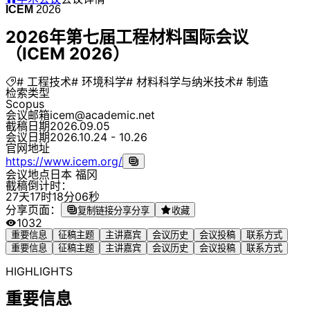
ICEM
2026
2026年第七届工程材料国际会议
（ICEM 2026）
# 工程技术
# 环境科学
# 材料科学与纳米技术
# 制造
检索类型
Scopus
会议邮箱
icem@academic.net
截稿日期
2026.09.05
会议日期
2026.10.24 - 10.26
官网地址
https://www.icem.org/
会议地点
日本 福冈
截稿倒计时：
2
7
天
1
7
时
1
8
分
0
6
秒
分享页面：
复制链接分享
分享
收藏
1032
重要信息
征稿主题
主讲嘉宾
会议历史
会议投稿
联系方式
重要信息
征稿主题
主讲嘉宾
会议历史
会议投稿
联系方式
HIGHLIGHTS
重要信息