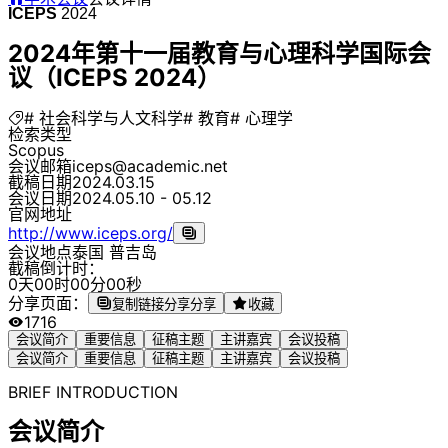
ICEPS
2024
2024年第十一届教育与心理科学国际会
议（ICEPS 2024）
# 社会科学与人文科学
# 教育
# 心理学
检索类型
Scopus
会议邮箱
iceps@academic.net
截稿日期
2024.03.15
会议日期
2024.05.10 - 05.12
官网地址
http://www.iceps.org/
会议地点
泰国 普吉岛
截稿倒计时：
0
天
0
0
时
0
0
分
0
0
秒
分享页面：
复制链接分享
分享
收藏
1716
会议简介
重要信息
征稿主题
主讲嘉宾
会议投稿
会议简介
重要信息
征稿主题
主讲嘉宾
会议投稿
BRIEF INTRODUCTION
会议简介