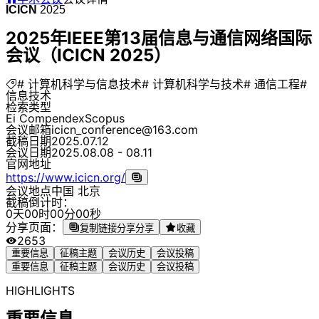
ICICN
2025
2025年IEEE第13届信息与通信网络国际
会议（ICICN 2025）
# 计算机科学与信息技术
# 计算机科学与技术
# 通信工程
#
信息技术
检索类型
Ei Compendex
Scopus
会议邮箱
icicn_conference@163.com
截稿日期
2025.07.12
会议日期
2025.08.08 - 08.11
官网地址
https://www.icicn.org/
会议地点
中国 北京
截稿倒计时：
0
天
0
0
时
0
0
分
0
0
秒
分享页面：
复制链接分享
分享
收藏
2653
重要信息
征稿主题
会议历史
会议投稿
重要信息
征稿主题
会议历史
会议投稿
HIGHLIGHTS
重要信息