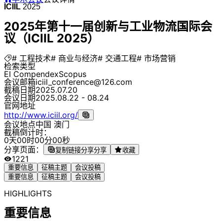
ICIIL
2025
2025年第十一届创新与工业物流国际会
议（ICIIL 2025）
# 工程技术
# 商业与经济
# 交通工程
# 市场营销
检索类型
EI Compendex
Scopus
会议邮箱
iciil_conference@126.com
截稿日期
2025.07.20
会议日期
2025.08.22 - 08.24
官网地址
http://www.iciil.org/
会议地点
中国 澳门
截稿倒计时：
0
天
0
0
时
0
0
分
0
0
秒
分享页面：
复制链接分享
分享
收藏
1221
重要信息
征稿主题
会议投稿
重要信息
征稿主题
会议投稿
HIGHLIGHTS
重要信息