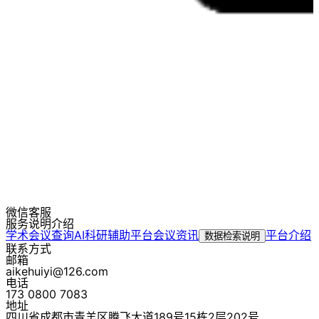
微信客服
服务说明介绍
学术会议查询
AI科研辅助平台
会议资讯
平台介绍
数据检索说明
联系方式
邮箱
aikehuiyi@126.com
电话
173 0800 7083
地址
四川省成都市青羊区腾飞大道189号15栋2层202号