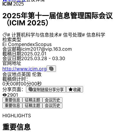
ICIM
2025
2025年第十一届信息管理国际会议
（ICIM 2025）
# 计算机科学与信息技术
# 信号处理
# 信息科学
检索类型
Ei Compendex
Scopus
会议邮箱
icim2017@vip.163.com
截稿日期
2025.02.01
会议日期
2025.03.28 - 03.30
官网地址
http://www.icim.org
会议地点
英国 伦敦
截稿倒计时：
0
天
0
0
时
0
0
分
0
0
秒
分享页面：
复制链接分享
分享
收藏
2901
重要信息
征稿主题
会议历史
重要信息
征稿主题
会议历史
HIGHLIGHTS
重要信息