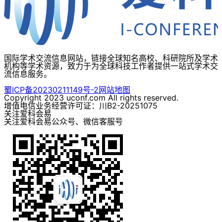
国际学术交流信息网站，链接全球知名高校、科研院所及学术
机构等学术资源，致力于为全球科技工作者提供一站式学术交
流信息服务。
蜀ICP备20230211149号-2
网站地图
Copyright 2023 uconf.com All rights reserved.
增值电信业务经营许可证：川B2-20251075
关注爱科会易
关注爱科会易公众号、微信客服号