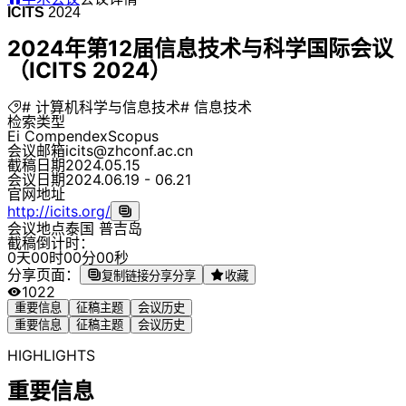
ICITS
2024
2024年第12届信息技术与科学国际会议
（ICITS 2024）
# 计算机科学与信息技术
# 信息技术
检索类型
Ei Compendex
Scopus
会议邮箱
icits@zhconf.ac.cn
截稿日期
2024.05.15
会议日期
2024.06.19 - 06.21
官网地址
http://icits.org/
会议地点
泰国 普吉岛
截稿倒计时：
0
天
0
0
时
0
0
分
0
0
秒
分享页面：
复制链接分享
分享
收藏
1022
重要信息
征稿主题
会议历史
重要信息
征稿主题
会议历史
HIGHLIGHTS
重要信息