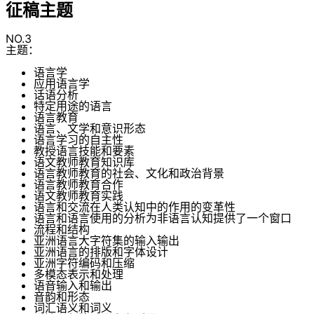
征稿主题
NO.3
主题：
语言学
应用语言学
话语分析
特定用途的语言
语言教育
语言、文学和意识形态
语言学习的自主性
教授语言技能和要素
语文教师教育知识库
语言教师教育的社会、文化和政治背景
语言教师教育合作
语文教师教育实践
语言和交流在人类认知中的作用的变革性
语言和语言使用的分析为非语言认知提供了一个窗口
流程和结构
亚洲语言大字符集的输入输出
亚洲语言的排版和字体设计
亚洲字符编码和压缩
多模态表示和处理
语音输入和输出
音韵和形态
词汇语义和词义