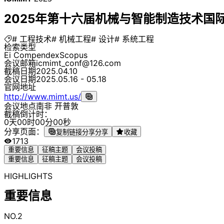
2025年第十六届机械与智能制造技术国际会
# 工程技术
# 机械工程
# 设计
# 系统工程
检索类型
Ei Compendex
Scopus
会议邮箱
icmimt_conf@126.com
截稿日期
2025.04.10
会议日期
2025.05.16 - 05.18
官网地址
http://www.mimt.us/
会议地点
南非 开普敦
截稿倒计时：
0
天
0
0
时
0
0
分
0
0
秒
分享页面：
复制链接分享
分享
收藏
1713
重要信息
征稿主题
会议投稿
重要信息
征稿主题
会议投稿
HIGHLIGHTS
重要信息
NO.2