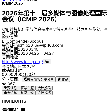
ICMIP
2026
2026年第十一届多媒体与图像处理国际
会议（ICMIP 2026）
# 计算机科学与信息技术
# 计算机科学与技术
# 图像处理
#
信号处理
检索类型
Ei Compendex
Scopus
会议邮箱
icmip2016@vip.163.com
截稿日期
2026.03.10
会议日期
2026.04.25 - 04.27
官网地址
http://www.icmip.org/
会议地点
日本 札幌
截稿倒计时：
0
天
0
0
时
0
0
分
0
0
秒
分享页面：
复制链接分享
分享
收藏
1067
重要信息
征稿主题
会议投稿
重要信息
征稿主题
会议投稿
HIGHLIGHTS
重要信息