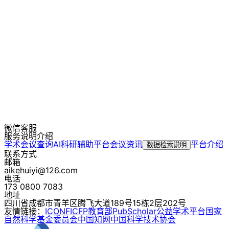
微信客服
服务说明介绍
学术会议查询
AI科研辅助平台
会议资讯
平台介绍
数据检索说明
联系方式
邮箱
aikehuiyi@126.com
电话
173 0800 7083
地址
四川省成都市青羊区腾飞大道189号15栋2层202号
友情链接：
ICONF
ICFP
教育部
PubScholar公益学术平台
国家
自然科学基金委员会
中国知网
中国科学技术协会