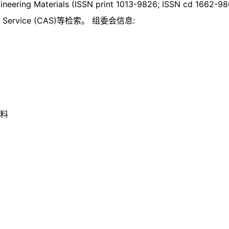
aterials (ISSN print 1013-9826; ISSN cd 1662-980
tracts Service (CAS)等检索。 组委会信息:
料