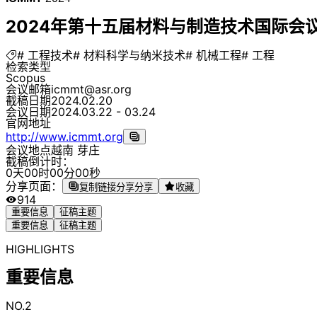
2024年第十五届材料与制造技术国际会议（
# 工程技术
# 材料科学与纳米技术
# 机械工程
# 工程
检索类型
Scopus
会议邮箱
icmmt@asr.org
截稿日期
2024.02.20
会议日期
2024.03.22 - 03.24
官网地址
http://www.icmmt.org
会议地点
越南 芽庄
截稿倒计时：
0
天
0
0
时
0
0
分
0
0
秒
分享页面：
复制链接分享
分享
收藏
914
重要信息
征稿主题
重要信息
征稿主题
HIGHLIGHTS
重要信息
NO.2