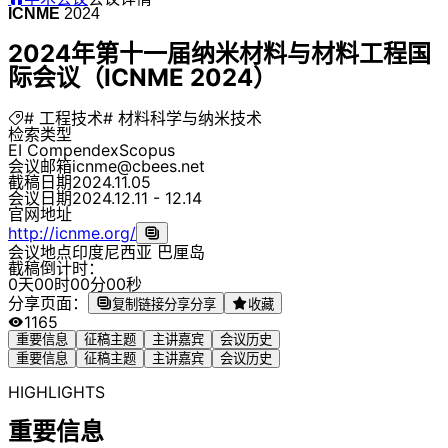
ICNME
2024
2024年第十一届纳米材料与材料工程国
际会议（ICNME 2024）
# 工程技术
# 材料科学与纳米技术
检索类型
EI Compendex
Scopus
会议邮箱
icnme@cbees.net
截稿日期
2024.11.05
会议日期
2024.12.11 - 12.14
官网地址
http://icnme.org/
会议地点
印度尼西亚 巴厘岛
截稿倒计时：
0
天
0
0
时
0
0
分
0
0
秒
分享页面：
复制链接分享
分享
收藏
1165
重要信息
征稿主题
主讲嘉宾
会议历史
重要信息
征稿主题
主讲嘉宾
会议历史
HIGHLIGHTS
重要信息