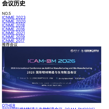
会议历史
NO.5
ICNME 2023
ICNME 2020
ICNME 2018
ICNME 2016
ICNME 2021
ICNME 2019
ICNME 2017
推荐会议
OTHER