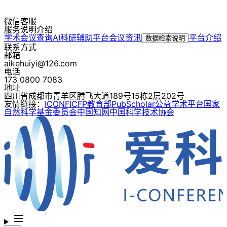
微信客服
服务说明介绍
学术会议查询
AI科研辅助平台
会议资讯
平台介绍
数据检索说明
联系方式
邮箱
aikehuiyi@126.com
电话
173 0800 7083
地址
四川省成都市青羊区腾飞大道189号15栋2层202号
友情链接：
ICONF
ICFP
教育部
PubScholar公益学术平台
国家
自然科学基金委员会
中国知网
中国科学技术协会