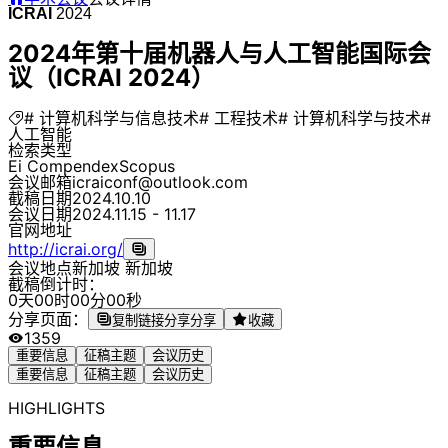
ICRAI
2024
2024年第十届机器人与人工智能国际会
议（ICRAI 2024）
# 计算机科学与信息技术
# 工程技术
# 计算机科学与技术
#
人工智能
检索类型
Ei Compendex
Scopus
会议邮箱
icraiconf@outlook.com
截稿日期
2024.10.10
会议日期
2024.11.15 - 11.17
官网地址
http://icrai.org/
会议地点
新加坡 新加坡
截稿倒计时：
0
天
0
0
时
0
0
分
0
0
秒
分享页面：
复制链接分享
分享
收藏
1359
重要信息
征稿主题
会议历史
重要信息
征稿主题
会议历史
HIGHLIGHTS
重要信息