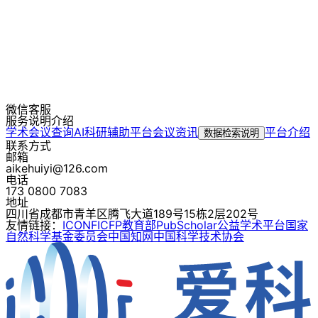
微信客服
服务说明介绍
学术会议查询
AI科研辅助平台
会议资讯
平台介绍
数据检索说明
联系方式
邮箱
aikehuiyi@126.com
电话
173 0800 7083
地址
四川省成都市青羊区腾飞大道189号15栋2层202号
友情链接：
ICONF
ICFP
教育部
PubScholar公益学术平台
国家
自然科学基金委员会
中国知网
中国科学技术协会