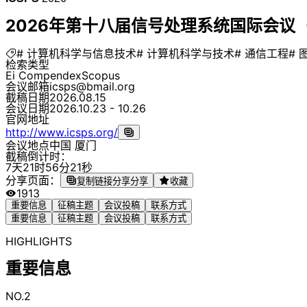
2026年第十八届信号处理系统国际会议（IC
# 计算机科学与信息技术
# 计算机科学与技术
# 通信工程
# 
检索类型
Ei Compendex
Scopus
会议邮箱
icsps@bmail.org
截稿日期
2026.08.15
会议日期
2026.10.23 - 10.26
官网地址
http://www.icsps.org/
会议地点
中国 厦门
截稿倒计时：
7
天
2
1
时
5
6
分
2
1
秒
分享页面：
复制链接分享
分享
收藏
1913
重要信息
征稿主题
会议投稿
联系方式
重要信息
征稿主题
会议投稿
联系方式
HIGHLIGHTS
重要信息
NO.2