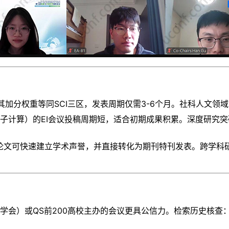
议论文，其加分权重等同SCI三区，发表周期仅需3-6个月。社科
链、量子计算）的EI会议投稿周期短，适合初期成果积累。深度研
PS等顶会论文可快速建立学术声誉，并直接转化为期刊特刊发表。跨
算机学会）或QS前200高校主办的会议更具公信力。检索历史核