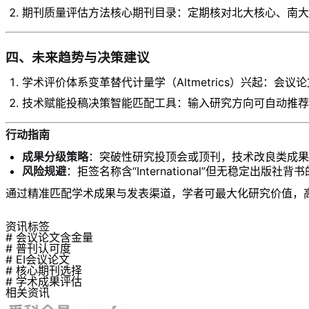
​​期刊质量评估方法​​核心期刊目录：定期核对北大核心、
四、未来趋势与决策建议​
​​学术评价体系变革​​替代计量学（Altmetrics）兴
​​技术赋能投稿决策​​智能匹配工具：输入研究方向可自动
行动指南​
​成果分级策略​
​：突破性研究投顶会或顶刊，技术改良类成
​风险规避​
​：拒签名称含“International”但无稳定出版
通过精准匹配学术成果与发表渠道，学者可最大化研究价值，
资讯标签
# 会议论文含金量
# 普刊认可度
# EI会议论文
# 核心期刊选择
# 学术成果评估
相关资讯