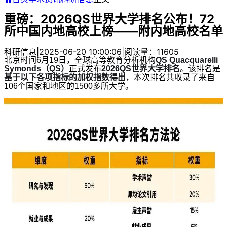
重磅：2026QS世界大学排名公布！72
所中国内地高校上榜——附内地高校名单
科研信息
|
2025-06-20 10:00:06
|
阅读量：11605
北京时间6月19日，全球高等教育分析机构
QS Quacquarelli
Symonds（QS）
正式发布
2026QS
世界大学排名
。该排名是
基于以下各项指标的加权指数得出
，
本次排名共收录了来自
106个国家和地区的1500多所大学。