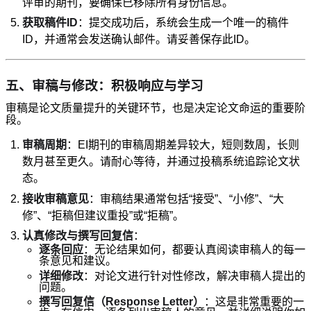
评审的期刊，要确保已移除所有身份信息。
获取稿件ID
：提交成功后，系统会生成一个唯一的稿件
ID，并通常会发送确认邮件。请妥善保存此ID。
五、审稿与修改：积极响应与学习
审稿是论文质量提升的关键环节，也是决定论文命运的重要阶
段。
审稿周期
：EI期刊的审稿周期差异较大，短则数周，长则
数月甚至更久。请耐心等待，并通过投稿系统追踪论文状
态。
接收审稿意见
：审稿结果通常包括“接受”、“小修”、“大
修”、“拒稿但建议重投”或“拒稿”。
认真修改与撰写回复信
：
逐条回应
：无论结果如何，都要认真阅读审稿人的每一
条意见和建议。
详细修改
：对论文进行针对性修改，解决审稿人提出的
问题。
撰写回复信（Response Letter）
：这是非常重要的一