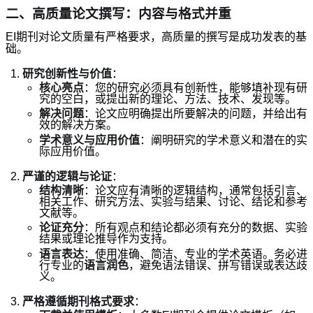
二、高质量论文撰写：内容与格式并重
EI期刊对论文质量有严格要求，高质量的撰写是成功发表的基
础。
研究创新性与价值
：
核心亮点
：您的研究必须具有创新性，能够填补现有研
究的空白，或提出新的理论、方法、技术、发现等。
解决问题
：论文应明确提出所要解决的问题，并给出有
效的解决方案。
学术意义与应用价值
：阐明研究的学术意义和潜在的实
际应用价值。
严谨的逻辑与论证
：
结构清晰
：论文应有清晰的逻辑结构，通常包括引言、
相关工作、研究方法、实验与结果、讨论、结论和参考
文献等。
论证充分
：所有观点和结论都必须有充分的数据、实验
结果或理论推导作为支持。
语言表达
：使用准确、简洁、专业的学术英语。务必进
行专业的
语言润色
，避免语法错误、拼写错误或表达歧
义。
严格遵循期刊格式要求
：