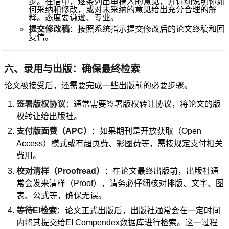
步。在信中，逐条列出审稿人的意见，并详细说明你如
何采纳和修改，或对未采纳的意见给出充分合理的解
释。态度要谦逊、专业。
提交修改稿
：按照系统指示提交修改后的论文终稿和回
复信。
六、录用与出版：确保最终检索
论文被接受后，还需要完成一些出版前的必要步骤。
签署版权协议
：通常需要签署版权转让协议，将论文的版
权转让给出版社。
支付版面费（APC）
：如果期刊是开放获取（Open
Access）模式或有超页费、彩图费等，需按规定支付相关
费用。
校对清样（Proofread）
：在论文最终出版前，出版社通
常会发来清样（Proof），请务必仔细核对排版、文字、图
表、公式等，确保无误。
等待EI检索
：论文正式出版后，出版社通常会在一定时间
内将其提交给EI Compendex数据库进行检索。这一过程