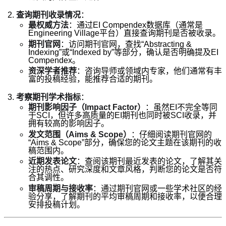
查询期刊收录情况
：
最权威方法
：通过EI Compendex数据库（通常是
Engineering Village平台）直接查询期刊是否被收录。
期刊官网
：访问期刊官网，查找“Abstracting &
Indexing”或“Indexed by”等部分，确认是否明确提及EI
Compendex。
资深学者推荐
：咨询导师或领域内专家，他们通常有丰
富的投稿经验，能推荐合适的期刊。
考察期刊学术指标
：
期刊影响因子（Impact Factor）
：虽然EI不完全等同
于SCI，但许多高质量的EI期刊也同时被SCI收录，并
拥有较高的影响因子。
发文范围（Aims & Scope）
：仔细阅读期刊官网的
“Aims & Scope”部分，确保您的论文主题在该期刊的收
稿范围内。
近期发表论文
：查阅该期刊最近发表的论文，了解其关
注的热点、研究深度和文章风格，判断您的论文是否符
合其调性。
审稿周期与接收率
：通过期刊官网或一些学术社区的经
验分享，了解期刊的平均审稿周期和接收率，以便合理
安排投稿计划。