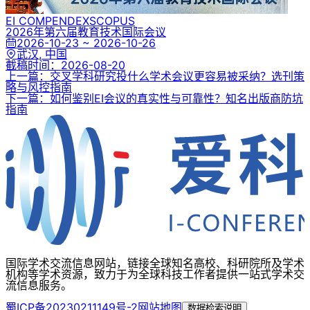
EI COMPENDEX
SCOPUS
2026年第六届教育技术国际会议
2026-10-23 ~ 2026-10-26
武汉, 中国
截稿时间：
2026-08-20
上一篇：交叉学科研究投什么学术会议更容易被采纳？选刊策
略与风控指南
下一篇：如何鉴别EI会议的真实性与可靠性？知名出版商防坑
指南
国际学术交流信息网站，链接全球知名高校、科研院所及学术
机构等学术资源，致力于为全球科技工作者提供一站式学术交
流信息服务。
蜀ICP备20230211149号-2
网站地图
数据检索说明