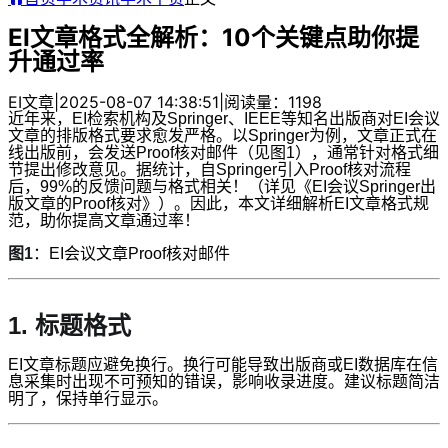
EI文章格式全解析：10个关键点助你提
升通过率
EI文章
|
2025-08-07 14:38:51
|
阅读量：1198
近年来，EI检索机构及Springer、IEEE等知名出版商对EI会议
文章的排版格式要求愈发严格。以Springer为例，文章正式在
线出版前，会发送Proof核对邮件（见图1），通常针对格式细
节提出修改意见。据统计，自Springer引入Proof核对流程
后，99%的反馈问题与格式相关！（详见《EI会议Springer出
版文章的Proof核对》）。因此，本文详细解析EI文章格式规
范，助你提高文章通过率！
图1
：EI会议文章Proof核对邮件
1. 标题格式
EI文章标题应避免换行。换行可能导致出版商或EI数据库在信
息采集时出现不可预知的错误，影响收录进度。建议标题简洁
明了，保持单行显示。