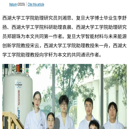
西湖大学工学院助理研究员
刘湘思
、复旦大学博士毕业生
李舒
扬
、西湖大学工学院科研助理
袁晨
、西湖大学工学院助理研究
员
郑碧珠
为本文
共同第一作者
。复旦大学智能材料与未来能源
创新学院教授
宋云
，西湖大学工学院助理教授
朱一舟
，西湖大
学工学院助理教授
向宇轩
为本文的
共同通讯作者
。