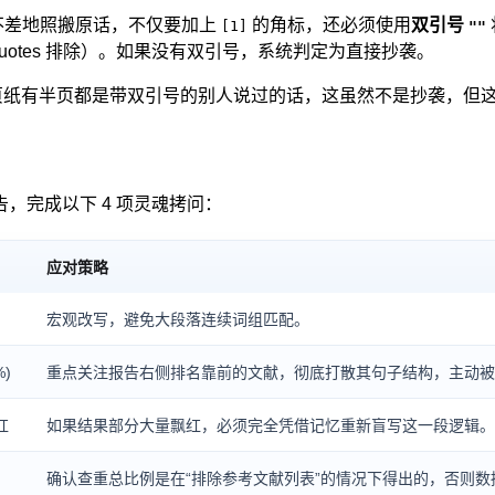
不差地照搬原话，不仅要加上
的角标，还必须使用
双引号
[1]
""
Quotes 排除）。如果没有双引号，系统判定为直接抄袭。
纸有半页都是带双引号的别人说过的话，这虽然不是抄袭，但这叫
，完成以下 4 项灵魂拷问：
应对策略
宏观改写，避免大段落连续词组匹配。
%)
重点关注报告右侧排名靠前的文献，彻底打散其句子结构，主动被
红
如果结果部分大量飘红，必须完全凭借记忆重新盲写这一段逻辑。
确认查重总比例是在“排除参考文献列表”的情况下得出的，否则数