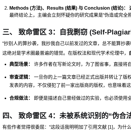
Methods (方法)、Results (结果) 与 Conclusion (结论)：
最终结论上，主编会立刻怀疑你的研究成果是“伪造或完全照
三、 致命雷区 3：自我剽窃 (Self-Plagi
“抄别人的算抄袭，我抄我自己以前发过的文章，总不能算抄袭
这绝对是学术圈最普遍的错觉。在版权法和现代学术伦理中，
典型场景：
许多作者在写新论文时，为了图省事，直接将自
审查逻辑：
一旦你的上一篇文章已经正式出版并转让了版权，这
发表的内容，不仅侵犯了前一家出版商的版权，也意味着这篇新论
合规做法：
即便是描述自己曾经做过的实验，也必须使用
四、 致命雷区 4：未被系统识别的“伪合
有些作者觉得很委屈：“这段话我明明加了引用文献 [1]，为