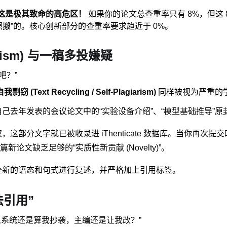
这是极其致命的高危区！
如果你的论文总查重率只有 8%，但这
搬”的。核心创新部分的查重率要求趋近于 0%。
arism) 与一稿多投嫌疑
吧？”
自我剽窃 (Text Recycling / Self-Plagiarism)
同样被视为严重的
己去年发表的会议论文中的“实验设备介绍”、“模型基础推导”原
部分文字就已被收录进 iThenticate 数据库。当你再
文缺乏足够的“实质性新贡献 (Novelty)”。
全新的语态和句式进行复述，并严格加上引用标签。
法引用”
什么系统还是算我抄袭，主编还是让我改？”