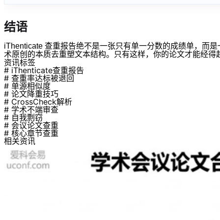
结语
iThenticate 查重报告绝不是一张只有单一分数的成
术原创的本质去重塑文本结构。只有这样，你的论文才能经得
资讯标签
# iThenticate查重报告
# 查重率达标被退回
# 单源相似度
# 论文降重技巧
# CrossCheck解析
# 学术不端审查
# 自我剽窃
# 会议论文查重
# 核心章节查重
相关资讯