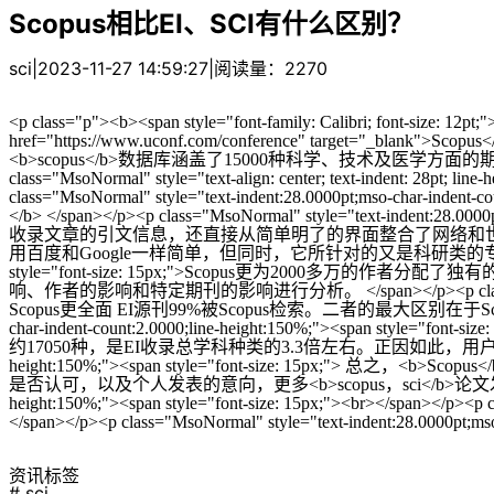
Scopus相比EI、SCI有什么区别？
sci
|
2023-11-27 14:59:27
|
阅读量：2270
<p class="p"><b><span style="font-family: Calibri; font-size: 12p
href="https://www.uconf.com/conference" target="
<b>scopus</b>数据库涵盖了15000种科学、技术及医学
class="MsoNormal" style="text-align: center; text-indent: 28pt; l
class="MsoNormal" style="text-indent:28.0000pt;mso-char-indent-
</b> </span></p><p class="MsoNormal" style="text-indent:2
收录文章的引文信息，还直接从简单明了的界面整合了网络和世界
用百度和Google一样简单，但同时，它所针对的又是科研类的专业信息检索。</span></p><p
style="font-size: 15px;">Scopus更为2
响、作者的影响和特定期刊的影响进行分析。 </span></p><p class="MsoNormal" st
Scopus更全面 EI源刊99%被Scopus检索。二者的最大区别在于Scopus涵盖了
char-indent-count:2.0000;line-height:150%;">
约17050种，是EI收录总学科种类的3.3倍左右。正因如此，用户可检索出更多的文献数量。 </
height:150%;"><span style="font-size: 15
是否认可，以及个人发表的意向，更多<b>scopus，sci</b>论文发表的疑问，可随时交流。<
height:150%;"><span style="font-size: 15px;"><br></span></p><p cl
</span></p><p class="MsoNormal" style="text-indent:28.0000pt;mso
资讯标签
# sci