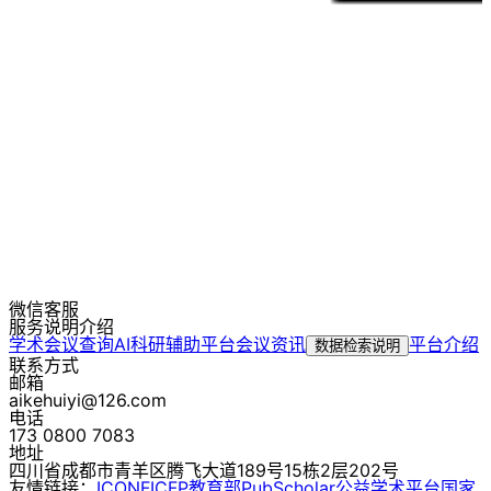
微信客服
服务说明介绍
学术会议查询
AI科研辅助平台
会议资讯
平台介绍
数据检索说明
联系方式
邮箱
aikehuiyi@126.com
电话
173 0800 7083
地址
四川省成都市青羊区腾飞大道189号15栋2层202号
友情链接：
ICONF
ICFP
教育部
PubScholar公益学术平台
国家