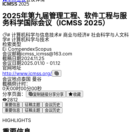
ICMSS
2025
2025年第九届管理工程、软件工程与服
务科学国际会议（ICMSS 2025）
# 计算机科学与信息技术
# 商业与经济
# 社会科学与人文科
学
# 计算机科学与技术
检索类型
Ei Compendex
Scopus
会议邮箱
icmss_icmss@163.com
截稿日期
2024.11.25
会议日期
2025.01.10 - 01.12
官网地址
http://www.icmss.org/
会议地点
泰国 曼谷
截稿倒计时：
0
天
0
0
时
0
0
分
0
0
秒
分享页面：
复制链接分享
分享
收藏
2812
重要信息
征稿主题
会议历史
重要信息
征稿主题
会议历史
HIGHLIGHTS
重要信息