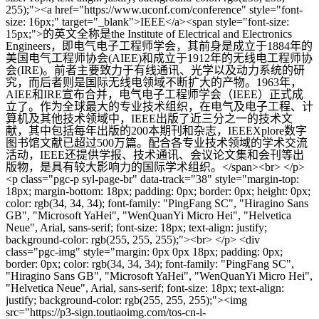
255);"><a href="https://www.uconf.com/conference" style="font-
size: 16px;" target="_blank">IEEE</a><span style="font-size:
15px;">的英文全称是the Institute of Electrical and Electronics
Engineers，即电气电子工程师学会，其前身是成立于1884年的
美国电气工程师协会(AIEE)和成立于1912年的无线电工程师协
会(IRE)。前者主要致力于有线通讯、光学以及动力系统的研
究，而后者则是国际无线电领域不断扩大的产物。1963年，
AIEE和IRE宣布合并，电气电子工程师学会（IEEE）正式成
立了。作为全球最大的专业技术组织，在电气及电子工程、计
算机及其他技术领域中，IEEE出版了近三分之一的技术文
献，其中包括每年出版的200本期刊和杂志，IEEEXplore数字
图书馆文献已超过500万篇。配合各专业技术领域的学术交流
活动，IEEE还提供学报、技术通讯、会议论文集和会刊等出
版物，是具有较大影响力的国际学术组织。</span><br> </p>
<p class="pgc-p syl-page-br" data-track="38" style="margin-top:
18px; margin-bottom: 18px; padding: 0px; border: 0px; height: 0px;
color: rgb(34, 34, 34); font-family: "PingFang SC", "Hiragino Sans
GB", "Microsoft YaHei", "WenQuanYi Micro Hei", "Helvetica
Neue", Arial, sans-serif; font-size: 18px; text-align: justify;
background-color: rgb(255, 255, 255);"><br> </p> <div
class="pgc-img" style="margin: 0px 0px 18px; padding: 0px;
border: 0px; color: rgb(34, 34, 34); font-family: "PingFang SC",
"Hiragino Sans GB", "Microsoft YaHei", "WenQuanYi Micro Hei",
"Helvetica Neue", Arial, sans-serif; font-size: 18px; text-align:
justify; background-color: rgb(255, 255, 255);"><img
src="https://p3-sign.toutiaoimg.com/tos-cn-i-