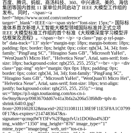
百度、腾讯、蚂蚁、商汤科技、360、中兴通讯、美的、海信
集团等国内首批 11 家单位共同启动了 IEEE 大模型工作组的
发布。 同时，</span><a
href="https://www.uconf.com/conference"
target="_blank">IEEE</a><span style="font-size: 15px;"> 国际标
准体系首次新增人工智能大模型领域国际标准并正式立项
IEEE 大模型标准工作组的首个标准《大规模深度学习模型评
估框架及流程》。</span><br> </p> <p class="pgc-p syl-page-
br" data-track="13" style="margin-top: 18px; margin-bottom: 18px;
padding: 0px; border: 0px; height: 0px; color: rgb(34, 34, 34); font-
family: "PingFang SC", "Hiragino Sans GB", "Microsoft YaHei",
"WenQuanYi Micro Hei", "Helvetica Neue", Arial, sans-serif; font-
size: 18px; background-color: rgb(255, 255, 255);"><br> </p> <div
class="pgc-img" style="margin: 0px 0px 18px; padding: 0px;
border: 0px; color: rgb(34, 34, 34); font-family: "PingFang SC",
"Hiragino Sans GB", "Microsoft YaHei", "WenQuanYi Micro Hei",
"Helvetica Neue", Arial, sans-serif; font-size: 18px; text-align:
justify; background-color: rgb(255, 255, 255);"><img
src="https://p3-sign.toutiaoimg.com/tos-cn-i-
6w9my0ksvp/0983670dd67e41a3bfa2a206a53f68db~tplv-tt-
shrink:640:0.jpg?
from=2091602832&traceid=20231108111138E9F11E5F8A1C0799
0F17&x-expires=2147483647&x-
signature=qcmqdWYf3Fv%2F8gqyfvUz1DO6ho4%3D"
img_width="1350" img_height="876" image_type="1"
mime_type="image/png" web_uri="tos-cn-i-