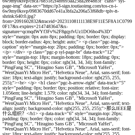
6w9my0ksvp/cbca76851e2f4bf693aa25da2ee48b3f" class="syl-
page-img" data-src="https://p3-sign.toutiaoimg.com/tos-cn-i-
6w9my0ksvp/0983670dd67e41a3bfa2a206a53f68db~tplv-tt-
shrink:640:0.jpg?
from=2091602832&traceid=20231108111138E9F11E5F8A1C0799
0F17&x-expires=2147483647&x-
signature=qcmqdWYf3Fv%2F8gqyfvUz1DO6ho4%3D"
style="margin: 0px auto 8px; padding: 0px; border: 0px; display:
block; border-radius: 4px; height: auto;"> <p class="pgc-img-
caption" style="margin-top: 20px; padding: 0px; border: 0px;">
</p> </div> <p class="pgc-p syl-page-br" data-track="12"
style="margin-top: 18px; margin-bottom: 18px; padding: 0px;
border: 0px; height: 0px; color: rgb(34, 34, 34); font-family:
"PingFang SC", "Hiragino Sans GB", "Microsoft YaHei",
"WenQuanYi Micro Hei", "Helvetica Neue", Arial, sans-serif; font-
size: 18px; text-align: justify; background-color: rgb(255, 255,
255);"><br> </p> <h1 class="pgc-h-arrow-right" data-track="5"
style="padding: 0px; border: 0px; position: relative; font-size:
1.056em; line-height: 1.579; color: rgb(34, 34, 34); font-family:
"PingFang SC", "Hiragino Sans GB", "Microsoft YaHei",
"WenQuanYi Micro Hei", "Helvetica Neue", Arial, sans-serif; text-
align: justify; background-color: rgb(255, 255, 255);">那么IEEE是
什么组织？</h1> <p data-track="6" style="margin-top: 20px;
padding: 0px; border: 0px; color: rgb(34, 34, 34); font-family:
"PingFang SC", "Hiragino Sans GB", "Microsoft YaHei",
"WenQuanYi Micro Hei", "Helvetica Neue", Arial, sans-serif; font-
size: 18px; text-align: justify; background-color: rgb(255, 255,