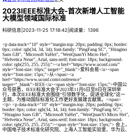
2023IEEE标准大会-首次新增人工智能
大模型领域国际标准
科研信息
|
2023-11-25 17:18:42
|
阅读量：1396
<p data-track="10" style="margin-top: 20px; padding: 0px; border:
0px; color: rgb(34, 34, 34); font-family: "PingFang SC", "Hiragino
Sans GB", "Microsoft YaHei", "WenQuanYi Micro Hei",
"Helvetica Neue", Arial, sans-serif; font-size: 18px; background-
color: rgb(255, 255, 255);"><a href="https://www.uconf.com/"
style="font-size: 16px;" target="_blank">爱科会易</a><span
style="font-size: 15px;">从</span><a
href="https://www.uconf.com/conference"
target="_blank">IEEE</a><span style="font-size: 15px;">中国公
众号获悉，IEEE标准大会于2023年11月6日至8日在深圳举
行，本次IEEE标准大会围绕“引领数字化，促进全球化”这一
主题，为推动国际标准化工作更好发展建言献策。</span>
</p> <p data-track="10" style="margin-top: 20px; padding: 0px;
border: 0px; color: rgb(34, 34, 34); font-family: "PingFang SC",
"Hiragino Sans GB", "Microsoft YaHei", "WenQuanYi Micro Hei",
"Helvetica Neue", Arial, sans-serif; font-size: 18px; background-
color: rgb(255, 255, 255);"><span style="font-size: 15px;"> 会上，
中国电子技术标准化研究院、上海人工智能实验室、华为云、