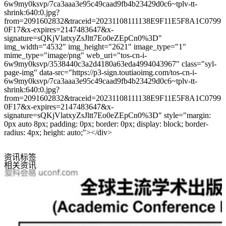
6w9my0ksvp/7ca3aaa3e95c49caad9fb4b23429d0c6~tplv-tt-
shrink:640:0.jpg?
from=2091602832&traceid=20231108111138E9F11E5F8A1C0799
0F17&x-expires=2147483647&x-
signature=sQKjVlatxyZsJltt7Eo0eZEpCn0%3D"
img_width="4532" img_height="2621" image_type="1"
mime_type="image/png" web_uri="tos-cn-i-
6w9my0ksvp/3538440c3a2d4180a63eda4994043967" class="syl-
page-img" data-src="https://p3-sign.toutiaoimg.com/tos-cn-i-
6w9my0ksvp/7ca3aaa3e95c49caad9fb4b23429d0c6~tplv-tt-
shrink:640:0.jpg?
from=2091602832&traceid=20231108111138E9F11E5F8A1C0799
0F17&x-expires=2147483647&x-
signature=sQKjVlatxyZsJltt7Eo0eZEpCn0%3D" style="margin:
0px auto 8px; padding: 0px; border: 0px; display: block; border-
radius: 4px; height: auto;"></div>
资讯标签
相关资讯