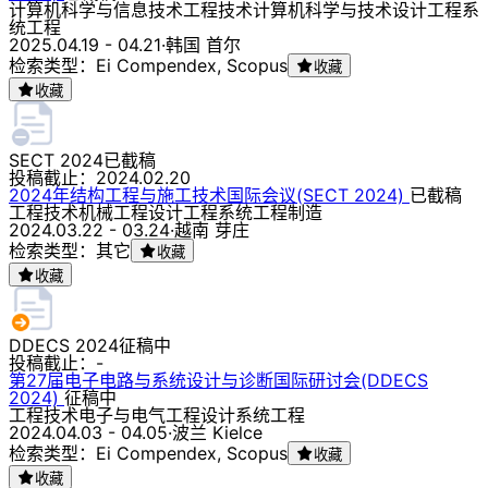
计算机科学与信息技术
工程技术
计算机科学与技术
设计
工程
系
统工程
2025.04.19 - 04.21
·
韩国 首尔
检索类型：Ei Compendex, Scopus
收藏
收藏
SECT 2024
已截稿
投稿截止：
2024.02.20
2024年结构工程与施工技术国际会议(SECT 2024)
已截稿
工程技术
机械工程
设计
工程
系统工程
制造
2024.03.22 - 03.24
·
越南 芽庄
检索类型：其它
收藏
收藏
DDECS 2024
征稿中
投稿截止：
-
第27届电子电路与系统设计与诊断国际研讨会(DDECS
2024)
征稿中
工程技术
电子与电气工程
设计
系统工程
2024.04.03 - 04.05
·
波兰 Kielce
检索类型：Ei Compendex, Scopus
收藏
收藏