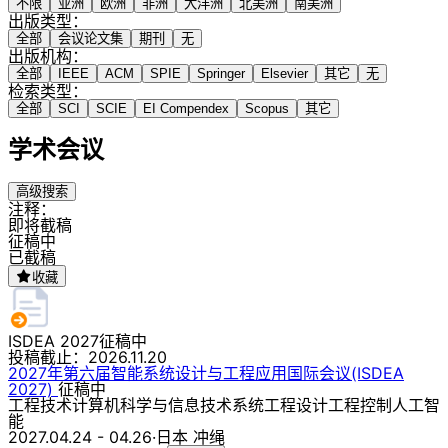
不限
亚洲
欧洲
非洲
大洋洲
北美洲
南美洲
出版类型：
全部
会议论文集
期刊
无
出版机构：
全部
IEEE
ACM
SPIE
Springer
Elsevier
其它
无
检索类型：
全部
SCI
SCIE
EI Compendex
Scopus
其它
学术会议
高级搜索
注释：
即将截稿
征稿中
已截稿
收藏
ISDEA 2027
征稿中
投稿截止：
2026.11.20
2027年第六届智能系统设计与工程应用国际会议(ISDEA
2027)
征稿中
工程技术
计算机科学与信息技术
系统工程
设计
工程
控制
人工智
能
2027.04.24 - 04.26
·
日本 冲绳