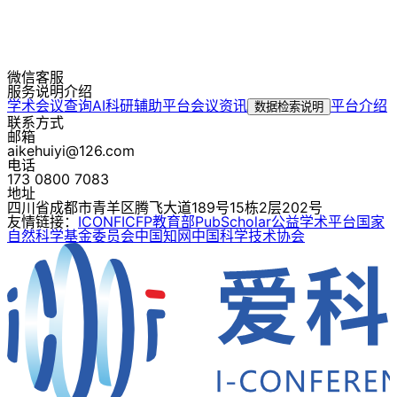
微信客服
服务说明介绍
学术会议查询
AI科研辅助平台
会议资讯
平台介绍
数据检索说明
联系方式
邮箱
aikehuiyi@126.com
电话
173 0800 7083
地址
四川省成都市青羊区腾飞大道189号15栋2层202号
友情链接：
ICONF
ICFP
教育部
PubScholar公益学术平台
国家
自然科学基金委员会
中国知网
中国科学技术协会